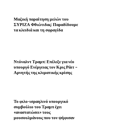
Μαζική παραίτηση μελών του
ΣΥΡΙΖΑ Φθιώτιδας: Παραδίδουμε
τα κλειδιά και τη σφραγίδα
Ντόναλντ Τραμπ: Επέλεξε για νέο
υπουργό Ενέργειας τον Κρις Ράιτ –
Αρνητής της κλιματικής κρίσης
Το φιλο-ισραηλινό υπουργικό
συμβούλιο του Τραμπ έχει
«αναστατώσει» τους
μουσουλμάνους που τον ψήφισαν