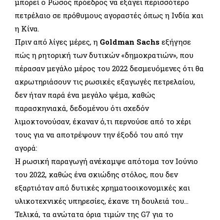
μπορεί ο Ρώσος πρόεδρος να εξάγει περισσότερο
πετρέλαιο σε πρόθυμους αγοραστές όπως η Ινδία και
η Κίνα.
Πριν από λίγες μέρες, η
Goldman Sachs
εξήγησε
πώς η ρητορική των δυτικών «δημοκρατιών», που
πέρασαν μεγάλο μέρος του 2022 δεσμευόμενες ότι θα
ακρωτηριάσουν τις ρωσικές εξαγωγές πετρελαίου,
δεν ήταν παρά ένα μεγάλο ψέμα, καθώς
παρασκηνιακά, δεδομένου ότι σχεδόν
λιμοκτονούσαν, έκαναν ό,τι περνούσε από το χέρι
τους για να αποτρέψουν την έξοδό του από την
αγορά:
Η ρωσική παραγωγή ανέκαμψε απότομα τον Ιούνιο
του 2022, καθώς ένα σκιώδης στόλος, που δεν
εξαρτιόταν από δυτικές χρηματοοικονομικές και
υλικοτεχνικές υπηρεσίες, έκανε τη δουλειά του…
Τελικά, τα ανώτατα όρια τιμών της G7 για το