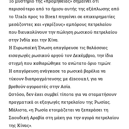
Το μυστήριο της «προμήθειας» σημαίνει ότι
περισσότερο από το ήμισυ αυτής της εξάπλωσης από
τo Urals προς το Brent πηγαίνει σε επιχειρηματίες
μεσάζοντες και «γκρίζους» εμπόρους πετρελαίου
που διευκολύνουν την πώληση ρωσικού πετρελαίου
στην Ινδία και την Κίνα.
Η Ευρωπαϊκή Ένωση απαγόρευσε τις θαλάσσιες
εισαγωγές ρωσικού αργού τον Δεκέμβριο, την ίδια
στιγμή που καθιερώθηκε το ανώτατο όριο τιμών.
Η απαγόρευση ανάγκασε τα ρωσικά βαρέλια να
τύχουν διαπραγμάτευσης με discount, για να
βρεθούν αγοραστές στην Ασία.
Ωστόσο, δεν έχει συμβεί τίποτα για να σταματήσουν
πραγματικά οι εξαγωγές πετρελαίου της Ρωσίας.
Μάλιστα, «η Ρωσία ετοιμάζεται να ξεπεράσει τη
Σαουδική Αραβία στη μάχη για την αγορά πετρελαίου
της Κίνας».