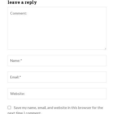
leave a reply
Comment:
Name
Email
Websi
Save my name, email, and website in this browser for the
next time I comment.