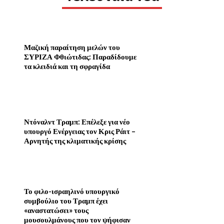
Μαζική παραίτηση μελών του
ΣΥΡΙΖΑ Φθιώτιδας: Παραδίδουμε
τα κλειδιά και τη σφραγίδα
Ντόναλντ Τραμπ: Επέλεξε για νέο
υπουργό Ενέργειας τον Κρις Ράιτ –
Αρνητής της κλιματικής κρίσης
Το φιλο-ισραηλινό υπουργικό
συμβούλιο του Τραμπ έχει
«αναστατώσει» τους
μουσουλμάνους που τον ψήφισαν