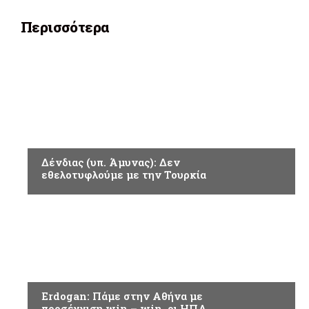
Περισσότερα
ΑΜΥΝΑ & ΑΣΦΑΛΕΙΑ
Δένδιας (υπ. Άμυνας): Δεν
εθελοτυφλούμε με την Τουρκία
ΑΜΥΝΑ & ΑΣΦΑΛΕΙΑ
Erdogan: Πάμε στην Αθήνα με
προσέγγιση win – win, οι ΗΠΑ