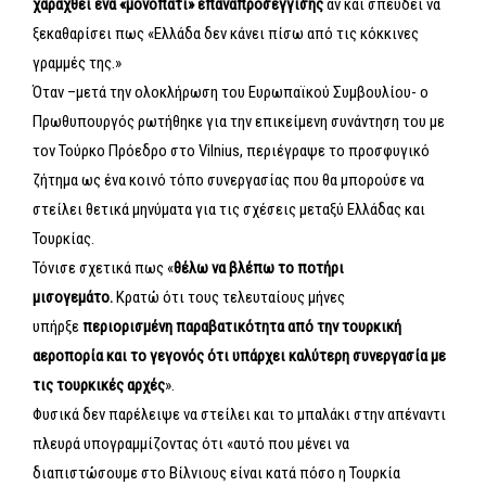
χαραχθεί ένα «μονοπάτι» επαναπροσέγγισης
αν και σπεύδει να
ξεκαθαρίσει πως «Ελλάδα δεν κάνει πίσω από τις κόκκινες
γραμμές της.»
Όταν –μετά την ολοκλήρωση του Ευρωπαϊκού Συμβουλίου- ο
Πρωθυπουργός ρωτήθηκε για την επικείμενη συνάντηση του με
τον Τούρκο Πρόεδρο στο Vilnius, περιέγραψε το προσφυγικό
ζήτημα ως ένα κοινό τόπο συνεργασίας που θα μπορούσε να
στείλει θετικά μηνύματα για τις σχέσεις μεταξύ Ελλάδας και
Τουρκίας.
Τόνισε σχετικά πως «
θέλω να βλέπω το ποτήρι
μισογεμάτο.
Κρατώ ότι τους τελευταίους μήνες
υπήρξε
περιορισμένη παραβατικότητα από την τουρκική
αεροπορία και το γεγονός ότι υπάρχει καλύτερη συνεργασία με
τις τουρκικές αρχές
».
Φυσικά δεν παρέλειψε να στείλει και το μπαλάκι στην απέναντι
πλευρά υπογραμμίζοντας ότι «αυτό που μένει να
διαπιστώσουμε στο Βίλνιους είναι κατά πόσο η Τουρκία