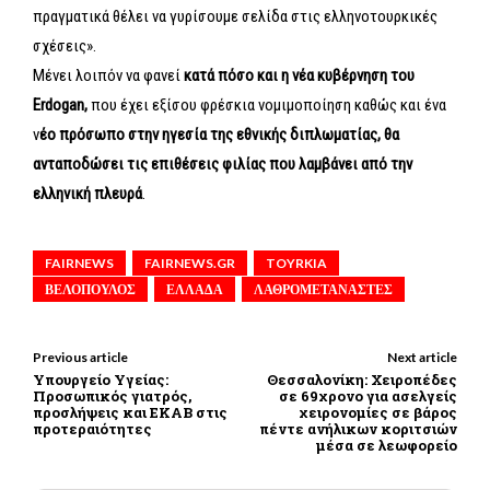
πραγματικά θέλει να γυρίσουμε σελίδα στις ελληνοτουρκικές
σχέσεις».
Μένει λοιπόν να φανεί
κατά πόσο και η νέα κυβέρνηση του
Erdogan,
που έχει εξίσου φρέσκια νομιμοποίηση καθώς και ένα
ν
έο πρόσωπο στην ηγεσία της εθνικής διπλωματίας, θα
ανταποδώσει τις επιθέσεις φιλίας που λαμβάνει από την
ελληνική πλευρά
.
FAIRNEWS
FAIRNEWS.GR
TOYRKIA
ΒΕΛΟΠΟΥΛΟΣ
ΕΛΛΑΔΑ
ΛΑΘΡΟΜΕΤΑΝΑΣΤΕΣ
Previous article
Next article
Υπουργείο Υγείας:
Θεσσαλονίκη: Χειροπέδες
Προσωπικός γιατρός,
σε 69χρονο για ασελγείς
προσλήψεις και ΕΚΑΒ στις
χειρονομίες σε βάρος
προτεραιότητες
πέντε ανήλικων κοριτσιών
μέσα σε λεωφορείο