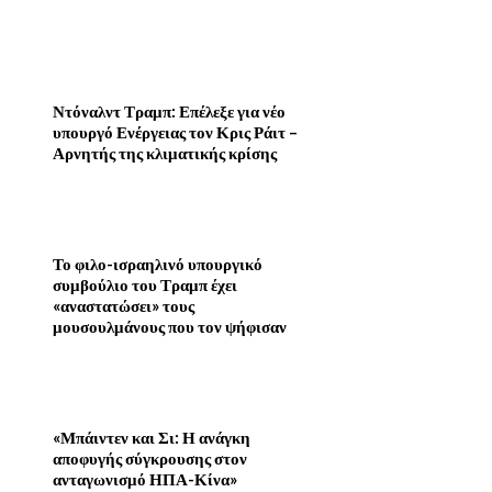
Ντόναλντ Τραμπ: Επέλεξε για νέο
υπουργό Ενέργειας τον Κρις Ράιτ –
Αρνητής της κλιματικής κρίσης
Το φιλο-ισραηλινό υπουργικό
συμβούλιο του Τραμπ έχει
«αναστατώσει» τους
μουσουλμάνους που τον ψήφισαν
«Μπάιντεν και Σι: Η ανάγκη
αποφυγής σύγκρουσης στον
ανταγωνισμό ΗΠΑ-Κίνα»