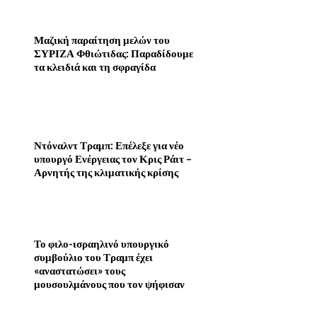
Μαζική παραίτηση μελών του
ΣΥΡΙΖΑ Φθιώτιδας: Παραδίδουμε
τα κλειδιά και τη σφραγίδα
Ντόναλντ Τραμπ: Επέλεξε για νέο
υπουργό Ενέργειας τον Κρις Ράιτ –
Αρνητής της κλιματικής κρίσης
Το φιλο-ισραηλινό υπουργικό
συμβούλιο του Τραμπ έχει
«αναστατώσει» τους
μουσουλμάνους που τον ψήφισαν