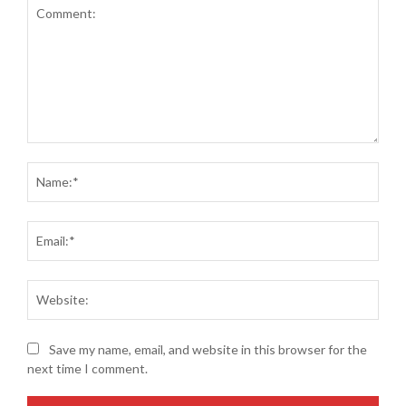
Comment:
Name
Email
Websi
Save my name, email, and website in this browser for the
next time I comment.