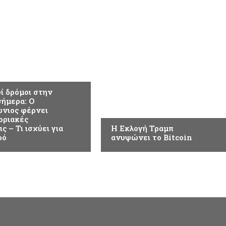
ΟΤΗΤΑ
ί δρόμοι στην
ήμερα: Ο
ΕΠΙΚΑΙΡΟΤΗΤΑ
νιος φέρνει
οριακές
ς – Τι ισχύει για
Η Εκλογή Τραμπ
ρό
ανυψώνει το Bitcoin