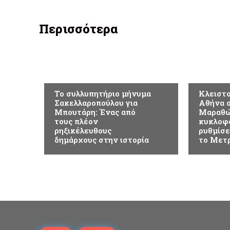
Περισσότερα
ΕΠΙΚΑΙΡΟΤΗΤΑ
ΕΠΙΚΑΙΡ
Το συλλυπητήριο μήνυμα
Κλειστο
Σακελλαροπούλου για
Αθήνα σ
Μπουτάρη: Ένας από
Μαραθώ
τους πλέον
κυκλοφ
ρηξικέλευθους
ρυθμίσει
δημάρχους στην ιστορία
το Μετ