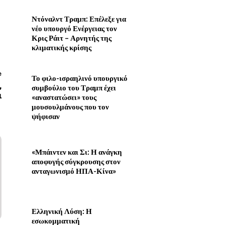
Ντόναλντ Τραμπ: Επέλεξε για
νέο υπουργό Ενέργειας τον
Κρις Ράιτ – Αρνητής της
κλιματικής κρίσης
e
Το φιλο-ισραηλινό υπουργικό
,
συμβούλιο του Τραμπ έχει
ι
«αναστατώσει» τους
μουσουλμάνους που τον
ψήφισαν
«Μπάιντεν και Σι: Η ανάγκη
αποφυγής σύγκρουσης στον
ανταγωνισμό ΗΠΑ-Κίνα»
Ελληνική Λύση: Η
εσωκομματική