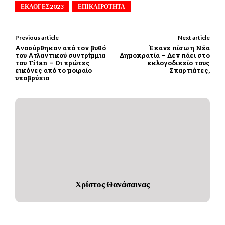
ΕΚΛΟΓΕΣ2023
ΕΠΙΚΑΙΡΟΤΗΤΑ
Previous article
Next article
Ανασύρθηκαν από τον βυθό
Έκανε πίσω η Νέα
του Ατλαντικού συντρίμμια
Δημοκρατία – Δεν πάει στο
του Titan – Οι πρώτες
εκλογοδικείο τους
εικόνες από το μοιραίο
Σπαρτιάτες,
υποβρύχιο
Χρίστος Θανάσαινας