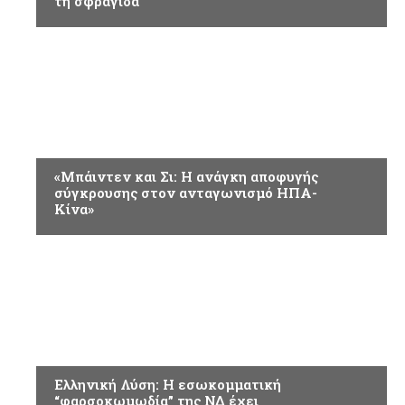
τη σφραγίδα
ΠΟΛΙΤΙΚΗ
«Μπάιντεν και Σι: Η ανάγκη αποφυγής
σύγκρουσης στον ανταγωνισμό ΗΠΑ-
Κίνα»
ΠΟΛΙΤΙΚΗ
Ελληνική Λύση: Η εσωκομματική
“φαρσοκωμωδία” της ΝΔ έχει