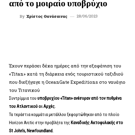
από το μοιραίο υποβρύχιο
28/06/2023
By
Χρίστος Θανάσαινας
FACEBOOK
TWITTER
WHATSAPP
LINKEDIN
Έχουν περάσει δέκα ημέρες από την εξαφάνιση του
«Titan» κατά τη διάρκεια ενός τουριστικού ταξιδιού
που διεξήγαγε η OceanGate Expeditions στο ναυάγιο
του Τιτανικού
Συντρίμμια του
υποβρυχίου «Titan» ανέσυραν από τον πυθμένα
του Ατλαντικού οι Αρχές.
Τα τεράστια κομμάτια μετάλλου ξεφορτώθηκαν από το πλοίο
Horizon Arctic στην προβλήτα της
Καναδικής Ακτοφυλακής στο
St John’s, Newfoundland.