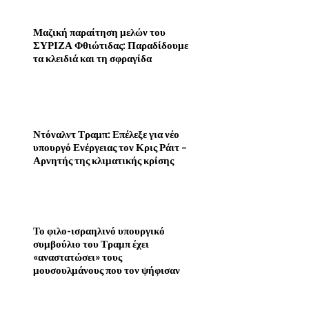
Μαζική παραίτηση μελών του
ΣΥΡΙΖΑ Φθιώτιδας: Παραδίδουμε
τα κλειδιά και τη σφραγίδα
Ντόναλντ Τραμπ: Επέλεξε για νέο
υπουργό Ενέργειας τον Κρις Ράιτ –
Αρνητής της κλιματικής κρίσης
Το φιλο-ισραηλινό υπουργικό
συμβούλιο του Τραμπ έχει
«αναστατώσει» τους
μουσουλμάνους που τον ψήφισαν