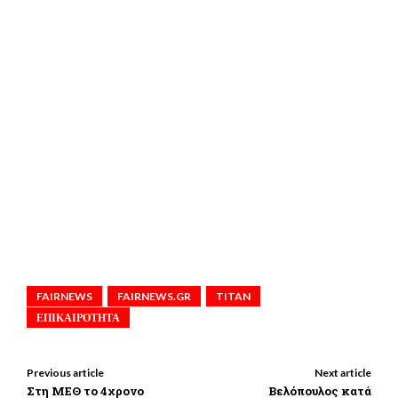
FAIRNEWS
FAIRNEWS.GR
TITAN
ΕΠΙΚΑΙΡΟΤΗΤΑ
Previous article
Next article
Στη ΜΕΘ το 4χρονο
Βελόπουλος κατά