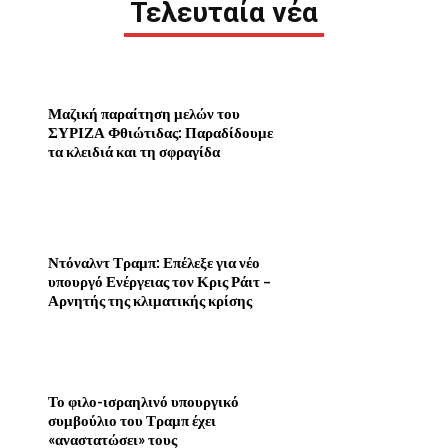
Τελευταία νέα
Μαζική παραίτηση μελών του
ΣΥΡΙΖΑ Φθιώτιδας: Παραδίδουμε
τα κλειδιά και τη σφραγίδα
Ντόναλντ Τραμπ: Επέλεξε για νέο
υπουργό Ενέργειας τον Κρις Ράιτ –
Αρνητής της κλιματικής κρίσης
Το φιλο-ισραηλινό υπουργικό
συμβούλιο του Τραμπ έχει
«αναστατώσει» τους