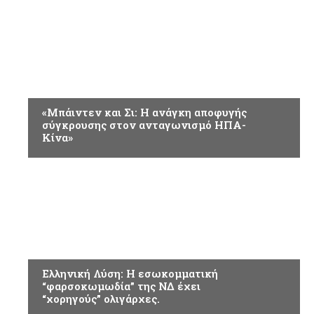
ΠΟΛΙΤΙΚΗ
«Μπάιντεν και Σι: Η ανάγκη αποφυγής
σύγκρουσης στον ανταγωνισμό ΗΠΑ-
Κίνα»
ΠΟΛΙΤΙΚΗ
Ελληνική Λύση: Η εσωκομματική
“φαρσοκωμωδία” της ΝΔ έχει
“χορηγούς” ολιγάρχες.