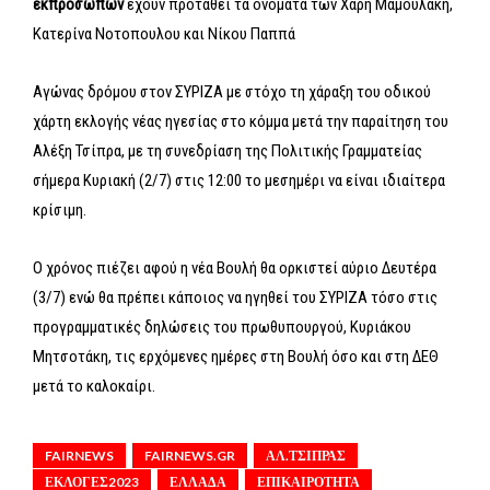
εκπροσώπων
έχουν προταθεί τα ονόματα των Χάρη Μαμουλάκη,
Κατερίνα Νοτοπουλου και Νίκου Παππά
Αγώνας δρόμου στον ΣΥΡΙΖΑ με στόχο τη χάραξη του οδικού
χάρτη εκλογής νέας ηγεσίας στο κόμμα μετά την παραίτηση του
Αλέξη Τσίπρα, με τη συνεδρίαση της Πολιτικής Γραμματείας
σήμερα Κυριακή (2/7) στις 12:00 το μεσημέρι να είναι ιδιαίτερα
κρίσιμη.
Ο χρόνος πιέζει αφού η νέα Βουλή θα ορκιστεί αύριο Δευτέρα
(3/7) ενώ θα πρέπει κάποιος να ηγηθεί του ΣΥΡΙΖΑ τόσο στις
προγραμματικές δηλώσεις του πρωθυπουργού, Κυριάκου
Μητσοτάκη, τις ερχόμενες ημέρες στη Βουλή όσο και στη ΔΕΘ
μετά το καλοκαίρι.
FAIRNEWS
FAIRNEWS.GR
ΑΛ.ΤΣΙΠΡΑΣ
ΕΚΛΟΓΕΣ2023
ΕΛΛΑΔΑ
ΕΠΙΚΑΙΡΟΤΗΤΑ