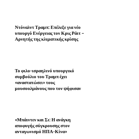
Ντόναλντ Τραμπ: Επέλεξε για νέο
υπουργό Ενέργειας τον Κρις Ράιτ –
Αρνητής της κλιματικής κρίσης
Το φιλο-ισραηλινό υπουργικό
συμβούλιο του Τραμπ έχει
«αναστατώσει» τους
μουσουλμάνους που τον ψήφισαν
«Μπάιντεν και Σι: Η ανάγκη
αποφυγής σύγκρουσης στον
ανταγωνισμό ΗΠΑ-Κίνα»