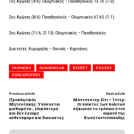
1ος Αγώνας (4/6): Ολυμπιακός – Παναθηναϊκός 73-70 (1-0)
2ος Αγώνας (8/6): Παναθηναϊκός – Ολυμπιακός 67-65 (1-1)
3ος Αγώνας (11/6, 21:15): Ολυμπιακός – Παναθηναϊκός
Διαιτητές: Κορομηλάς – Θεονάς – Καρπάνος
FAIRNEWS
FAIRNEWS.GR
ΒΑΣΚΕΤ
ΕΛΛΑΔΑ
ΕΠΙΚΑΙΡΟΤΗΤΑ
Previous article
Next article
Προκλητικός
Μάντσεστερ Σίτι – Ίντερ:
Μητσοτάκης: Υπόσχεται
Οι παίκτες των πολιτών
μισθωμένα… ελικόπτερα
σήκωσαν το τρόπαιο στον
και δεν έχουμε
ουρανό της
ασθενοφόρα και διασώστες
Κωνσταντινούπολης