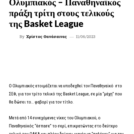
Ολυμπιακός – Παναθηναϊκός
πράξη τρίτη στους τελικούς
της Basket League
11/06/2023
By
Χρίστος Θανάσαινας
FACEBOOK
TWITTER
WHATSAPP
LINKEDIN
Ο Ολυμπιακός ετοιμάζεται να υποδεχθεί τον Παναθηναϊκό στο
ΣΕΦ, για τον τρίτο τελικό της Basket League, σε μία “μάχη” που
θα δώσει το… φαβορί για τον τίτλο.
Μετά από 14 συνεχόμενες νίκες του Ολυμπιακού, ο
Παναθηναϊκός “έσπασε” το σερί, επικρατώντας στο δεύτερο
τελικό του ΟΑΚΑ και πλέον δείχνει ικανός να “παλέψει” για την