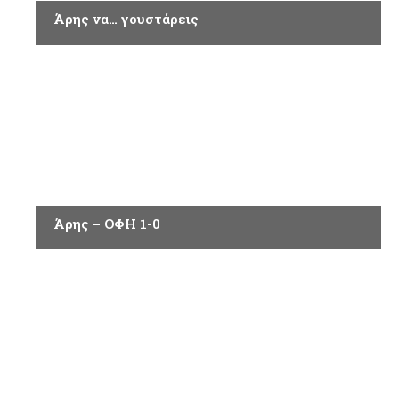
Άρης να… γουστάρεις
ΑΘΛΗΤΙΚΑ
Άρης – ΟΦΗ 1-0