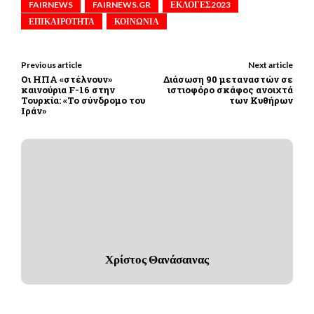
FAIRNEWS
FAIRNEWS.GR
ΕΚΛΟΓΕΣ2023
ΕΠΙΚΑΙΡΟΤΗΤΑ
ΚΟΙΝΩΝΙΑ
Previous article
Next article
Οι ΗΠΑ «στέλνουν»
Διάσωση 90 μεταναστών σε
καινούρια F-16 στην
ιστιοφόρο σκάφος ανοιχτά
Τουρκία: «Το σύνδρομο του
των Κυθήρων
Ιράν»
Χρίστος Θανάσαινας