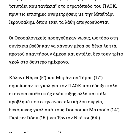
“χτυπάει καμπανάκια” στο στρατόπεδο του ΠΑΟΚ,
πριν τις επίσημες αναμετρήσεις με την Μπεϊτάρι
Ιερουσαλήμ, όπου εκεί τα λάθη απαγορεύονται.
Οι Θεσσαλονικείς προηγήθηκαν νωρίς, ωστόσο στη
συνέχεια βρέθηκαν να χάνουν μέσα σε δέκα λεπτά,
προτού απαντήσουν άμεσα και εντέλει δεχτούν τρίτο
γκολ στο δεύτερο ημίχρονο.
Κάλεντ Νάρεϊ (5′) και Μπράντον Τόμας (17′)
σημείωσαν τα γκολ για τον ΠΑΟΚ που έδειξε καλά
στοιχεία επιθετικής ανάπτυξης αλλά και πάλι
προβλημάτισε στην ανασταλτική λειτουργία,
δεχόμενος γκολ από τους Γιουσούκε Ματσούο (14′),
Γκρίφιν Γιόου (15′) και Έρντον Ντάτσι (64′).