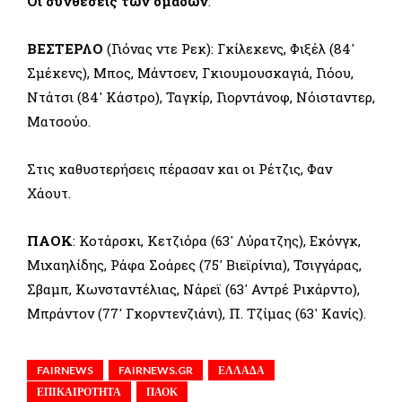
Οι συνθέσεις των ομάδων
:
ΒΕΣΤΕΡΛΟ
(Γιόνας ντε Ρεκ): Γκίλεκενς, Φιξέλ (84′
Σμέκενς), Μπος, Μάντσεν, Γκιουμουσκαγιά, Γιόου,
Ντάτσι (84′ Κάστρο), Ταγκίρ, Γιορντάνοφ, Νόισταντερ,
Ματσούο.
Στις καθυστερήσεις πέρασαν και οι Ρέτζις, Φαν
Χάουτ.
ΠΑΟΚ
: Κοτάρσκι, Κετζιόρα (63′ Λύρατζης), Εκόνγκ,
Μιχαηλίδης, Ράφα Σοάρες (75′ Βιεϊρίνια), Τσιγγάρας,
Σβαμπ, Κωνσταντέλιας, Νάρεϊ (63′ Αντρέ Ρικάρντο),
Μπράντον (77′ Γκορντενζιάνι), Π. Τζίμας (63′ Κανίς).
FAIRNEWS
FAIRNEWS.GR
ΕΛΛΑΔΑ
ΕΠΙΚΑΙΡΟΤΗΤΑ
ΠΑΟΚ