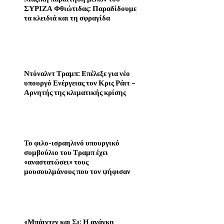
ΣΥΡΙΖΑ Φθιώτιδας: Παραδίδουμε
τα κλειδιά και τη σφραγίδα
Ντόναλντ Τραμπ: Επέλεξε για νέο
υπουργό Ενέργειας τον Κρις Ράιτ –
Αρνητής της κλιματικής κρίσης
Το φιλο-ισραηλινό υπουργικό
συμβούλιο του Τραμπ έχει
«αναστατώσει» τους
μουσουλμάνους που τον ψήφισαν
«Μπάιντεν και Σι: Η ανάγκη