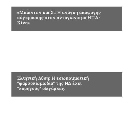
ΠΟΛΙΤΙΚΗ
«Μπάιντεν και Σι: Η ανάγκη αποφυγής
σύγκρουσης στον ανταγωνισμό ΗΠΑ-
Κίνα»
ΠΟΛΙΤΙΚΗ
Ελληνική Λύση: Η εσωκομματική
“φαρσοκωμωδία” της ΝΔ έχει
“χορηγούς” ολιγάρχες.