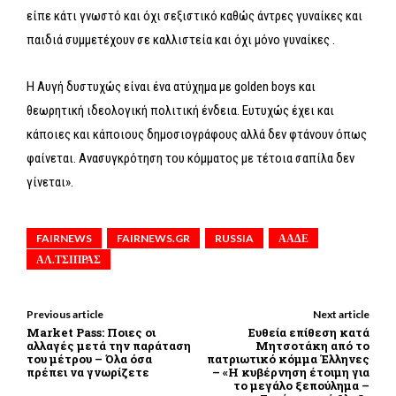
είπε κάτι γνωστό και όχι σεξιστικό καθώς άντρες γυναίκες και
παιδιά συμμετέχουν σε καλλιστεία και όχι μόνο γυναίκες .
Η Αυγή δυστυχώς είναι ένα ατύχημα με golden boys και
θεωρητική ιδεολογική πολιτική ένδεια. Ευτυχώς έχει και
κάποιες και κάποιους δημοσιογράφους αλλά δεν φτάνουν όπως
φαίνεται. Ανασυγκρότηση του κόμματος με τέτοια σαπίλα δεν
γίνεται».
FAIRNEWS
FAIRNEWS.GR
RUSSIA
ΑΑΔΕ
ΑΛ.ΤΣΙΠΡΑΣ
Previous article
Next article
Market Pass: Ποιες οι
Ευθεία επίθεση κατά
αλλαγές μετά την παράταση
Μητσοτάκη από το
του μέτρου – Όλα όσα
πατριωτικό κόμμα Έλληνες
πρέπει να γνωρίζετε
– «Η κυβέρνηση έτοιμη για
το μεγάλο ξεπούλημα –