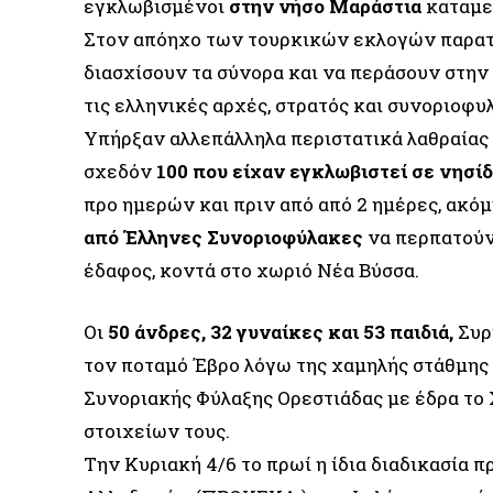
εγκλωβισμένοι
στην νήσο Μαράστια
καταμε
Στον απόηχο των τουρκικών εκλογών παρατ
διασχίσουν τα σύνορα και να περάσουν στην 
τις ελληνικές αρχές, στρατός και συνοριοφυ
Υπήρξαν αλλεπάλληλα περιστατικά λαθραίας
σχεδόν
100 που είχαν εγκλωβιστεί σε νησίδ
προ ημερών και πριν από από 2 ημέρες, ακόμ
από Έλληνες Συνοριοφύλακες
να περπατούν 
έδαφος, κοντά στο χωριό Νέα Βύσσα.
Οι
50 άνδρες, 32 γυναίκες και 53 παιδιά,
Συρ
τον ποταμό Έβρο λόγω της χαμηλής στάθμης
Συνοριακής Φύλαξης Ορεστιάδας με έδρα το 
στοιχείων τους.
Την Κυριακή 4/6 το πρωί η ίδια διαδικασί