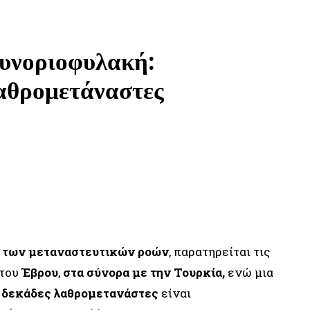
συνοριοφυλακή:
λαθρομετάναστες
WHATSAPP
LINKEDIN
η των μεταναστευτικών ροών
, παρατηρείται τις
 του
Έβρου
,
στα σύνορα με την Τουρκία,
ενώ μια
ς
δεκάδες λαθρομετανάστες
είναι