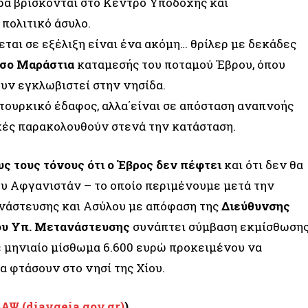
α βρίσκονται στο Κέντρο Υποδοχής και
πολιτικό άσυλο.
ται σε εξέλιξη είναι ένα ακόμη… θρίλερ με δεκάδες
ήσο Μαράστια
καταμεσής του ποταμού Έβρου, όπου
υν εγκλωβιστεί στην νησίδα.
 τουρκικό έδαφος, αλλα΄είναι σε απόσταση αναπνοής
ρχές παρακολουθούν στενά την κατάσταση.
υς τους τόνους ότι ο Έβρος δεν πέφτει
και ότι δεν θα
υ Αφγανιστάν – το οποίο περιμένουμε μετά την
νάστευσης και Ασύλου με απόφαση της
Διεύθυνσης
ου Υπ. Μετανάστευσης
συνάπτει σύμβαση εκμίσθωση
 μηνιαίο μίσθωμα 6.600 ευρώ προκειμένου να
α φτάσουν στο νησί της Χίου.
Ψ (diavgeia.gov.gr)
)