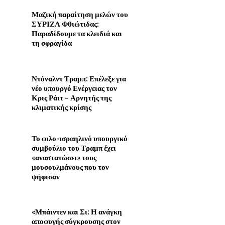
Μαζική παραίτηση μελών του
ΣΥΡΙΖΑ Φθιώτιδας:
Παραδίδουμε τα κλειδιά και
τη σφραγίδα
Ντόναλντ Τραμπ: Επέλεξε για
νέο υπουργό Ενέργειας τον
Κρις Ράιτ – Αρνητής της
κλιματικής κρίσης
Το φιλο-ισραηλινό υπουργικό
συμβούλιο του Τραμπ έχει
«αναστατώσει» τους
μουσουλμάνους που τον
ψήφισαν
«Μπάιντεν και Σι: Η ανάγκη
αποφυγής σύγκρουσης στον