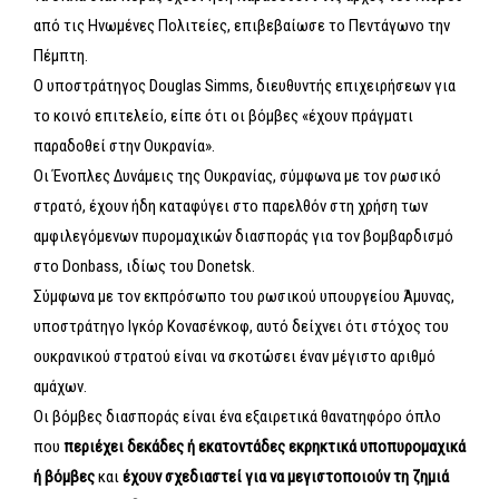
από τις Ηνωμένες Πολιτείες, επιβεβαίωσε το Πεντάγωνο την
Πέμπτη.
Ο υποστράτηγος Douglas Simms, διευθυντής επιχειρήσεων για
το κοινό επιτελείο, είπε ότι οι βόμβες «έχουν πράγματι
παραδοθεί στην Ουκρανία».
Οι Ένοπλες Δυνάμεις της Ουκρανίας, σύμφωνα με τον ρωσικό
στρατό, έχουν ήδη καταφύγει στο παρελθόν στη χρήση των
αμφιλεγόμενων πυρομαχικών διασποράς για τον βομβαρδισμό
στο Donbass, ιδίως του Donetsk.
Σύμφωνα με τον εκπρόσωπο του ρωσικού υπουργείου Άμυνας,
υποστράτηγο Ιγκόρ Κονασένκοφ, αυτό δείχνει ότι στόχος του
ουκρανικού στρατού είναι να σκοτώσει έναν μέγιστο αριθμό
αμάχων.
Οι βόμβες διασποράς είναι ένα εξαιρετικά θανατηφόρο όπλο
που
περιέχει δεκάδες ή εκατοντάδες εκρηκτικά υποπυρομαχικά
ή βόμβες
και
έχουν σχεδιαστεί για να μεγιστοποιούν τη ζημιά