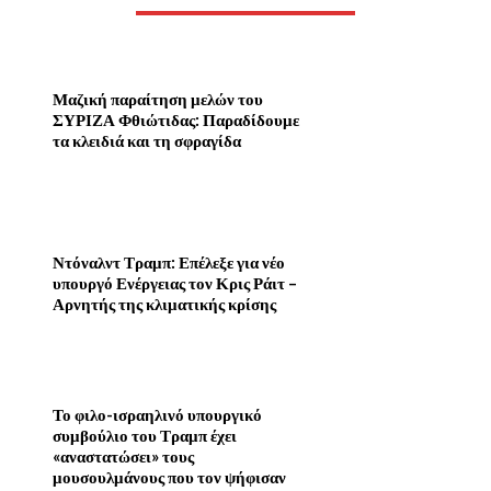
Μαζική παραίτηση μελών του
ΣΥΡΙΖΑ Φθιώτιδας: Παραδίδουμε
τα κλειδιά και τη σφραγίδα
Ντόναλντ Τραμπ: Επέλεξε για νέο
υπουργό Ενέργειας τον Κρις Ράιτ –
Αρνητής της κλιματικής κρίσης
Το φιλο-ισραηλινό υπουργικό
συμβούλιο του Τραμπ έχει
«αναστατώσει» τους
μουσουλμάνους που τον ψήφισαν