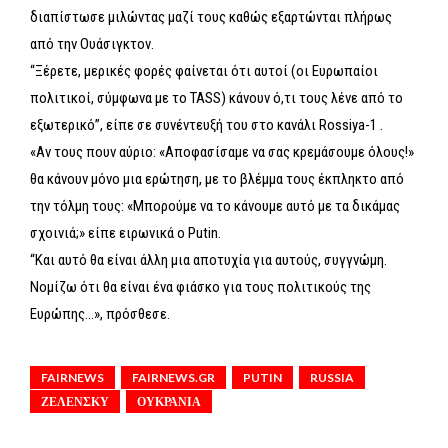
διαπίστωσε μιλώντας μαζί τους καθώς εξαρτώνται πλήρως
από την Ουάσιγκτον.
“Ξέρετε, μερικές φορές φαίνεται ότι αυτοί (οι Ευρωπαίοι
πολιτικοί, σύμφωνα με το TASS) κάνουν ό,τι τους λένε από το
εξωτερικό”, είπε σε συνέντευξή του στο κανάλι Rossiya-1 .
«Αν τους πουν αύριο: «Αποφασίσαμε να σας κρεμάσουμε όλους!»
θα κάνουν μόνο μια ερώτηση, με το βλέμμα τους έκπληκτο από
την τόλμη τους: «Μπορούμε να το κάνουμε αυτό με τα δικάμας
σχοινιά;» είπε ειρωνικά ο Putin.
“Και αυτό θα είναι άλλη μια αποτυχία για αυτούς, συγγνώμη.
Νομίζω ότι θα είναι ένα φιάσκο για τους πολιτικούς της
Ευρώπης…», πρόσθεσε.
FAIRNEWS
FAIRNEWS.GR
PUTIN
RUSSIA
ΖΕΛΕΝΣΚΥ
ΟΥΚΡΑΝΙΑ