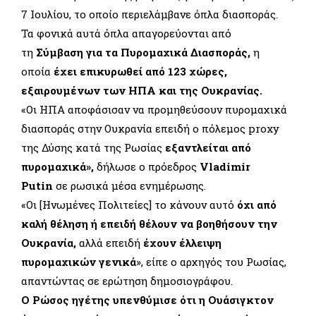
7 Ιουλίου, το οποίο περιελάμβανε όπλα διασποράς.
Τα φονικά αυτά όπλα απαγορεύονται από
τη
Σύμβαση για τα Πυρομαχικά Διασποράς,
η
οποία
έχει επικυρωθεί από 123 χώρες,
εξαιρουμένων των ΗΠΑ και της Ουκρανίας.
«Οι ΗΠΑ αποφάσισαν να προμηθεύσουν πυρομαχικά
διασποράς στην Ουκρανία επειδή ο πόλεμος proxy
της Δύσης κατά της Ρωσίας
εξαντλείται από
πυρομαχικά»,
δήλωσε ο πρόεδρος
Vladimir
Putin
σε ρωσικά μέσα ενημέρωσης.
«Οι [Ηνωμένες Πολιτείες] το κάνουν αυτό
όχι από
καλή θέληση ή επειδή θέλουν να βοηθήσουν την
Ουκρανία,
αλλά επειδή
έχουν έλλειψη
πυρομαχικών γενικά
», είπε ο αρχηγός του Ρωσίας,
απαντώντας σε ερώτηση δημοσιογράφου.
Ο Ρώσος ηγέτης υπενθύμισε ότι η Ουάσιγκτον