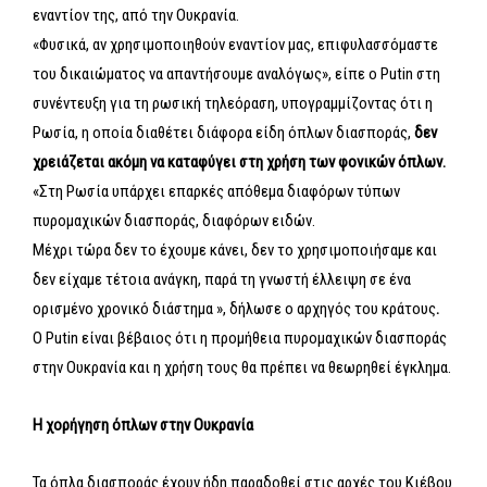
εναντίον της, από την Ουκρανία.
«Φυσικά, αν χρησιμοποιηθούν εναντίον μας, επιφυλασσόμαστε
του δικαιώματος να απαντήσουμε αναλόγως», είπε ο Putin στη
συνέντευξη για τη ρωσική τηλεόραση, υπογραμμίζοντας ότι η
Ρωσία, η οποία διαθέτει διάφορα είδη όπλων διασποράς,
δεν
χρειάζεται ακόμη να καταφύγει στη χρήση των φονικών όπλων.
«Στη Ρωσία υπάρχει επαρκές απόθεμα διαφόρων τύπων
πυρομαχικών διασποράς, διαφόρων ειδών.
Μέχρι τώρα δεν το έχουμε κάνει, δεν το χρησιμοποιήσαμε και
δεν είχαμε τέτοια ανάγκη, παρά τη γνωστή έλλειψη σε ένα
ορισμένο χρονικό διάστημα », δήλωσε ο αρχηγός του κράτους
.
Ο Putin είναι βέβαιος ότι η προμήθεια πυρομαχικών διασποράς
στην Ουκρανία και η χρήση τους θα πρέπει να θεωρηθεί έγκλημα.
Η χορήγηση όπλων στην Ουκρανία
Τα όπλα διασποράς έχουν ήδη παραδοθεί στις αρχές του Κιέβου