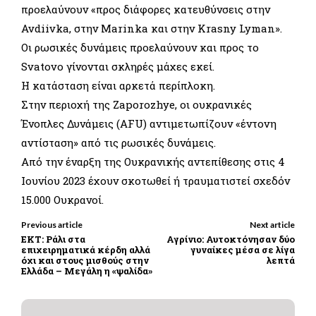
προελαύνουν «προς διάφορες κατευθύνσεις στην
Avdiivka, στην Marinka και στην Krasny Lyman».
Οι ρωσικές δυνάμεις προελαύνουν και προς το
Svatovo γίνονται σκληρές μάχες εκεί.
Η κατάσταση είναι αρκετά περίπλοκη.
Στην περιοχή της Zaporozhye, οι ουκρανικές
Ένοπλες Δυνάμεις (AFU) αντιμετωπίζουν «έντονη
αντίσταση» από τις ρωσικές δυνάμεις.
Από την έναρξη της Ουκρανικής αντεπίθεσης στις 4
Ιουνίου 2023 έχουν σκοτωθεί ή τραυματιστεί σχεδόν
15.000 Ουκρανοί.
Previous article
Next article
ΕΚΤ: Ράλι στα
Αγρίνιο: Αυτοκτόνησαν δύο
επιχειρηματικά κέρδη αλλά
γυναίκες μέσα σε λίγα
όχι και στους μισθούς στην
λεπτά
Ελλάδα – Μεγάλη η «ψαλίδα»