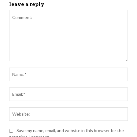
leave a reply
Comment:
Name
Email
Websi
Save my name, email, and website in this browser for the
next time I comment.