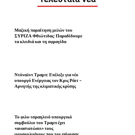
Μαζική παραίτηση μελών του
ΣΥΡΙΖΑ Φθιώτιδας: Παραδίδουμε
τα κλειδιά και τη σφραγίδα
Ντόναλντ Τραμπ: Επέλεξε για νέο
υπουργό Ενέργειας τον Κρις Ράιτ –
Αρνητής της κλιματικής κρίσης
Το φιλο-ισραηλινό υπουργικό
συμβούλιο του Τραμπ έχει
«αναστατώσει» τους
μουσουλμάνους που τον ψήφισαν