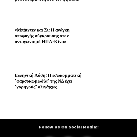
«Μπάιντεν και Σι: Η ανάγκη
αποφυγής σύγκρουσης στον
ανταγωνισμό ΗΠΑ-Κίνα»
Ελληνική Λύση: Η εσωκομματική
“φαρσοκωμωδία” της ΝΔ έχει
“χορηγούς” ολιγάρχες.
Follow Us On Social Media!!