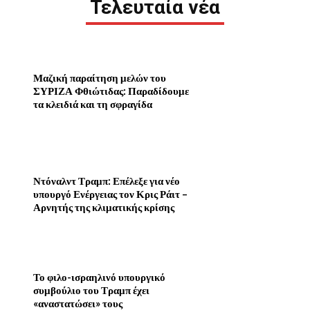
Τελευταία νέα
Μαζική παραίτηση μελών του
ΣΥΡΙΖΑ Φθιώτιδας: Παραδίδουμε
τα κλειδιά και τη σφραγίδα
Ντόναλντ Τραμπ: Επέλεξε για νέο
υπουργό Ενέργειας τον Κρις Ράιτ –
Αρνητής της κλιματικής κρίσης
Το φιλο-ισραηλινό υπουργικό
συμβούλιο του Τραμπ έχει
«αναστατώσει» τους