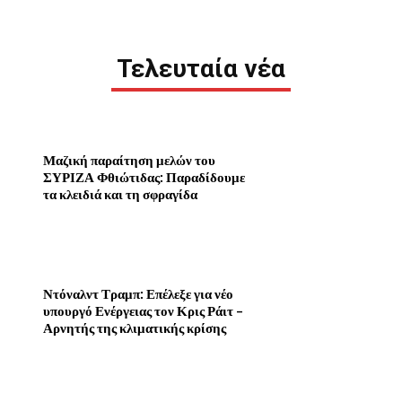
Τελευταία νέα
Μαζική παραίτηση μελών του
ΣΥΡΙΖΑ Φθιώτιδας: Παραδίδουμε
τα κλειδιά και τη σφραγίδα
Ντόναλντ Τραμπ: Επέλεξε για νέο
υπουργό Ενέργειας τον Κρις Ράιτ –
Αρνητής της κλιματικής κρίσης