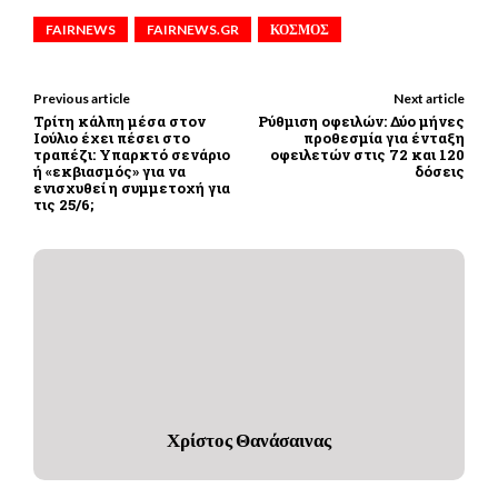
FAIRNEWS
FAIRNEWS.GR
ΚΟΣΜΟΣ
Previous article
Next article
Τρίτη κάλπη μέσα στον
Ρύθμιση οφειλών: Δύο μήνες
Ιούλιο έχει πέσει στο
προθεσμία για ένταξη
τραπέζι: Υπαρκτό σενάριο
οφειλετών στις 72 και 120
ή «εκβιασμός» για να
δόσεις
ενισχυθεί η συμμετοχή για
τις 25/6;
Χρίστος Θανάσαινας