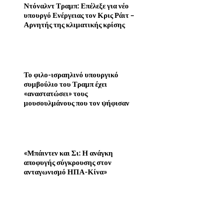
Ντόναλντ Τραμπ: Επέλεξε για νέο
υπουργό Ενέργειας τον Κρις Ράιτ –
Αρνητής της κλιματικής κρίσης
Το φιλο-ισραηλινό υπουργικό
συμβούλιο του Τραμπ έχει
«αναστατώσει» τους
μουσουλμάνους που τον ψήφισαν
«Μπάιντεν και Σι: Η ανάγκη
αποφυγής σύγκρουσης στον
ανταγωνισμό ΗΠΑ-Κίνα»