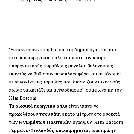
By
Χρίστος Θανάσαινας
FACEBOOK
TWITTER
WHATSAPP
LINKEDIN
“Επικεντρώνεται η Ρωσία στη δημιουργία του πιο
ισχυρού πυρηνικού οπλοστασίου στον κόσμο:
υπερηχητικούς πυραύλους μεγάλου βεληνεκούς
ικανούς να βυθίσουν αεροπλανοφόρα και αυτόνομες
πυρηνοκίνητες τορπίλες που διασχίζουν ωκεανούς
χωρίς να χρειάζεται ανεφοδιασμό”, σύμφωνα με τον
Kim Dotcom
Τα
ρωσικά πυρηνικά όπλα
είναι ικανά να
προκαλέσουν
τσουνάμι
εκατό μέτρων στα ανοιχτά
των
Ηνωμένων Πολιτειών
, έγραψε ο
Kim Dotcom,
Γερμανο-Φινλανδός επιχειρηματίας και πρώην