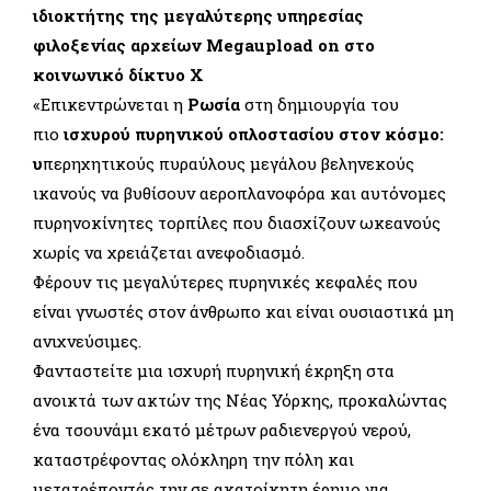
ιδιοκτήτης της μεγαλύτερης υπηρεσίας
φιλοξενίας αρχείων Megaupload on στο
κοινωνικό δίκτυο X
«Επικεντρώνεται η
Ρωσία
στη δημιουργία του
πιο
ισχυρού πυρηνικού οπλοστασίου στον κόσμο:
υ
περηχητικούς πυραύλους μεγάλου βεληνεκούς
ικανούς να βυθίσουν αεροπλανοφόρα και αυτόνομες
πυρηνοκίνητες τορπίλες που διασχίζουν ωκεανούς
χωρίς να χρειάζεται ανεφοδιασμό.
Φέρουν τις μεγαλύτερες πυρηνικές κεφαλές που
είναι γνωστές στον άνθρωπο και είναι ουσιαστικά μη
ανιχνεύσιμες.
Φανταστείτε μια ισχυρή πυρηνική έκρηξη στα
ανοικτά των ακτών της Νέας Υόρκης, προκαλώντας
ένα τσουνάμι εκατό μέτρων ραδιενεργού νερού,
καταστρέφοντας ολόκληρη την πόλη και
μετατρέποντάς την σε ακατοίκητη έρημο για