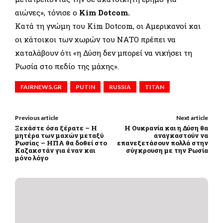
αιώνες», τόνισε ο
Kim Dotcom.
Κατά τη γνώμη του Kim Dotcom, οι Αμερικανοί και
οι κάτοικοι των χωρών του ΝΑΤΟ πρέπει να
καταλάβουν ότι «η Δύση δεν μπορεί να νικήσει τη
Ρωσία στο πεδίο της μάχης».
FAIRNEWS.GR
PUTIN
RUSSIA
TITAN
Previous article
Next article
Ξεχάστε όσα ξέρατε – Η
Η Ουκρανία και η Δύση θα
μητέρα των μαχών μεταξύ
αναγκαστούν να
Ρωσίας – ΗΠΑ θα δοθεί στο
επανεξετάσουν πολλά στην
Καζακστάν για έναν και
σύγκρουση με την Ρωσία
μόνο λόγο