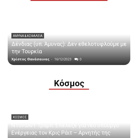
ΑΜΥΝΑ & ΑΣΦΑΛΕΙΑ
Δένδιας (υπ. Άμυνας): Δεν εθελοτυφλούμε με
την Τουρκία
Χρίστος Θανάσαινας
-
16/12/2023
0
Κόσμος
ΚΟΣΜΟΣ
Ντόναλντ Τραμπ: Επέλεξε για νέο υπουργό
Ενέργειας τον Κρις Ράιτ – Αρνητής της