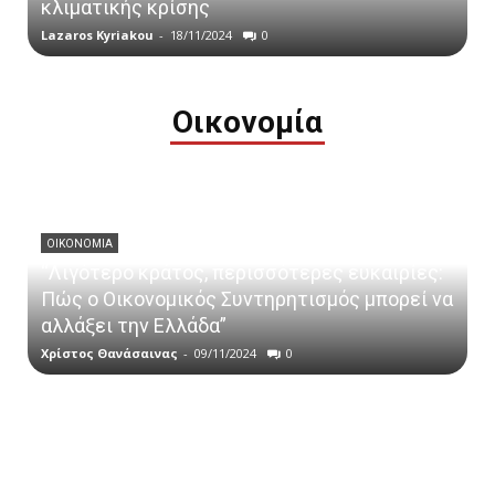
κλιματικής κρίσης
Lazaros Kyriakou
-
18/11/2024
0
Οικονομία
ΟΙΚΟΝΟΜΙΑ
“Λιγότερο κράτος, περισσότερες ευκαιρίες:
Πώς ο Οικονομικός Συντηρητισμός μπορεί να
αλλάξει την Ελλάδα”
Χρίστος Θανάσαινας
-
09/11/2024
0