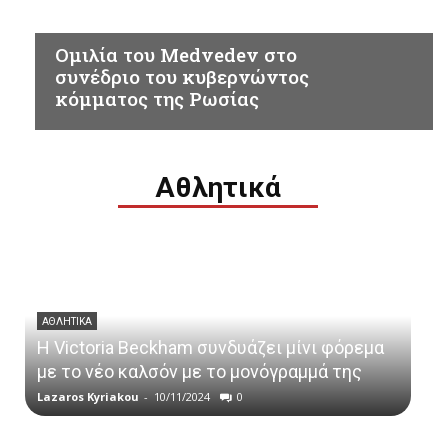
ΡΩΣΣΙΑ
Ομιλία του Medvedev στο
συνέδριο του κυβερνώντος
κόμματος της Ρωσίας
Αθλητικά
ΑΘΛΗΤΙΚΑ
H Victoria Beckham συνδυάζει μίνι φόρεμα
με το νέο καλσόν με το μονόγραμμά της
Lazaros Kyriakou
-
10/11/2024
0