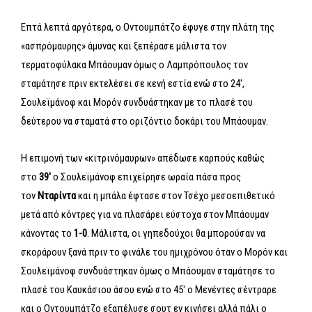
Επτά λεπτά αργότερα, ο Οντουμπάτζο έφυγε στην πλάτη της
«ασπρόμαυρης» άμυνας και ξεπέρασε μάλιστα τον
τερματοφύλακα Μπάουμαν όμως ο Λαμπρόπουλος τον
σταμάτησε πριν εκτελέσει σε κενή εστία ενώ στο 24′,
Σουλεϊμάνοφ και Μορόν συνδυάστηκαν με το πλασέ του
δεύτερου να σταματά στο οριζόντιο δοκάρι του Μπάουμαν.
Η επιμονή των «κιτρινόμαυρων» απέδωσε καρπούς καθώς
στο
39′
ο Σουλεϊμάνοφ επιχείρησε ωραία πάσα προς
τον
Νταρίντα
και η μπάλα έφτασε στον Τσέχο μεσοεπιθετικό
μετά από κόντρες για να πλασάρει εύστοχα στον Μπάουμαν
κάνοντας το
1-0
. Μάλιστα, οι γηπεδούχοι θα μπορούσαν να
σκοράρουν ξανά πριν το φινάλε του ημιχρόνου όταν ο Μορόν και
Σουλεϊμάνοφ συνδυάστηκαν όμως ο Μπάουμαν σταμάτησε το
πλασέ του Καυκάσιου άσου ενώ στο 45′ ο Μενέντες σέντραρε
και ο Οντουμπάτζο εξαπέλυσε σουτ εν κινήσει αλλά πάλι ο