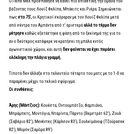
Ο Πέπε Μελ προσπάθησε να κάνει πιο επιθετική την ομάδα του
βάζοντας τους Λουίζ Φελίπε, Μπάκιτς και Ριέρα. Σημειώνεται
πως
στο 75′,
οι Κρητικοί σκόραραν με τον Λουίζ Φελίπε μετά
από σέντρα του Αμπάντα από τ’ αριστερά
αλλά το τέρμα δεν
μέτρησε
καθώς εξετάστηκε η φάση από το ξεκίνημά της για το
αν ο δεύτερος κατάφερε να κρατήσει τη μπάλα εντός
αγωνιστικού χώρου, και αυτή
δεν φαίνεται να έχει περάσει
ολόκληρη την πλάγια γραμμή.
Τίποτα δεν άλλαξε στο τελευταίο τέταρτο του ματς με το 1-0 να
παραμένει μέχρι το τελικό σφύριγμα.
Oι συνθέσεις:
Άρης (Μάντζιος):
Koυέστα, Οντουμπάτζο, Φαμπιάνο,
Μπράμπετς, Μοντόγια, Νταρίντα, Πάρντο (Βερστράτ 62′), Ζουλ
(Σαβέριο 82′), Μενέντες (Κάρλσον 83′), Σουλεϊμάνοφ (Τζούρασεκ
82′), Μορόν (Σαμόρα 89′).