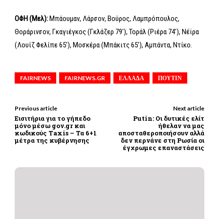
OΦΗ (Μελ):
Μπάουμαν, Λάρσον, Βούρος, Λαμπρόπουλος,
Θοράρινσον, Γκαγιέγκος (Γκλάζερ 79′), Τοράλ (Ριέρα 74′), Νέϊρα
(Λουίζ Φελίπε 65′), Μοσκέρα (Μπάκιτς 65′), Αμπάντα, Ντίκο.
FAIRNEWS
FAIRNEWS.GR
ΕΛΛΑΔΑ
ΠΟΥΤΙΝ
Previous article
Next article
Εισιτήρια για το γήπεδο
Putin: Οι δυτικές ελίτ
μόνο μέσω gov.gr και
ήθελαν να μας
κωδικούς Τaxis – Τα 6+1
αποσταθεροποιήσουν αλλά
μέτρα της κυβέρνησης
δεν περνάνε στη Ρωσία οι
έγχρωμες επαναστάσεις