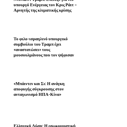
υπουργό Ενέργειας τον Κρις Ράιτ –
Αρνητής της κλιματικής κρίσης
Το φιλο-ισραηλινό υπουργικό
συμβούλιο του Τραμπ έχει
«αναστατώσει» τους
μουσουλμάνους που τον ψήφισαν
«Μπάιντεν και Σι: Η ανάγκη
αποφυγής σύγκρουσης στον
ανταγωνισμό ΗΠΑ-Κίνα»
Ελληνική Λύση: Η εσωκομματική