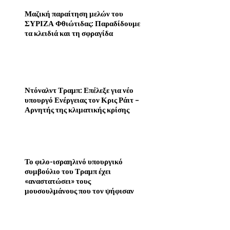
Μαζική παραίτηση μελών του
ΣΥΡΙΖΑ Φθιώτιδας: Παραδίδουμε
τα κλειδιά και τη σφραγίδα
Ντόναλντ Τραμπ: Επέλεξε για νέο
υπουργό Ενέργειας τον Κρις Ράιτ –
Αρνητής της κλιματικής κρίσης
Το φιλο-ισραηλινό υπουργικό
συμβούλιο του Τραμπ έχει
«αναστατώσει» τους
μουσουλμάνους που τον ψήφισαν