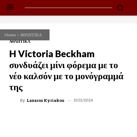
Home
ΑΘΛΗΤΙΚΑ
ΑΘΛΗΤΙΚΑ
H Victoria Beckham
συνδυάζει μίνι φόρεμα με το
νέο καλσόν με το μονόγραμμά
της
10/11/2024
By
Lazaros Kyriakou
FACEBOOK
TWITTER
WHATSAPP
LINKEDIN