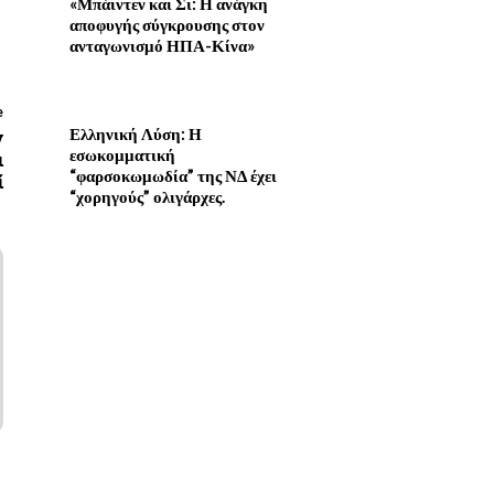
«Μπάιντεν και Σι: Η ανάγκη
αποφυγής σύγκρουσης στον
ανταγωνισμό ΗΠΑ-Κίνα»
e
Ελληνική Λύση: Η
ν
εσωκομματική
ι
“φαρσοκωμωδία” της ΝΔ έχει
ί
“χορηγούς” ολιγάρχες.