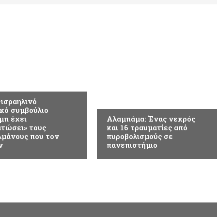
ΚΟΣΜΟΣ
-ισραηλινό
κό συμβούλιο
μπ έχει
Αλαμπάμα: Ένας νεκρός
τώσει» τους
και 16 τραυματίες από
μάνους που τον
πυροβολισμούς σε
ν
πανεπιστήμιο