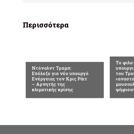
Περισσότερα
ΚΟΣΜΟΣ
ΚΟΣΜΟΣ
Το φιλο
Ντόναλντ Τραμπ:
υπουργι
Επέλεξε για νέο υπουργό
του Τρα
Ενέργειας τον Κρις Ράιτ
«αναστα
– Αρνητής της
μουσουλ
κλιματικής κρίσης
ψήφισα