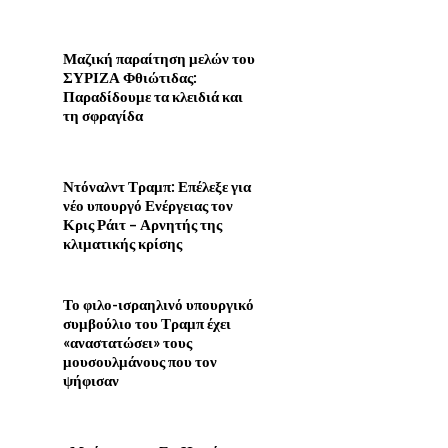
Μαζική παραίτηση μελών του
ΣΥΡΙΖΑ Φθιώτιδας:
Παραδίδουμε τα κλειδιά και
τη σφραγίδα
Ντόναλντ Τραμπ: Επέλεξε για
νέο υπουργό Ενέργειας τον
Κρις Ράιτ – Αρνητής της
κλιματικής κρίσης
Το φιλο-ισραηλινό υπουργικό
συμβούλιο του Τραμπ έχει
«αναστατώσει» τους
μουσουλμάνους που τον
ψήφισαν