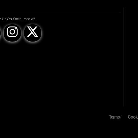
 Us On Social Media!!
Terms
/
Cook